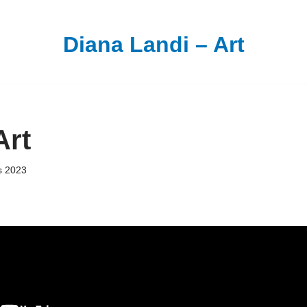
Diana Landi – Art
Art
s 2023