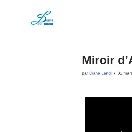
Aller
au
contenu
Miroir d’
par
Diana Landi
31 mar