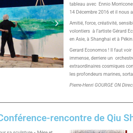
tableau avec Ennio Morricone 
14 Décembre 2016 et il nous a
Amitié, force, créativité, sens
volontiers à l’artiste Gérard
en Asie, à Shanghai et à Péki
Gerard Economos ! ll faut voir
immense, derriere un orchestre
extraordinaires cosmiques com
les profondeurs marines, sorta
Pierre-Henri GOURGE ON
Direc
Conférence-rencontre de Qiu S
our sa sculpture « Mère et