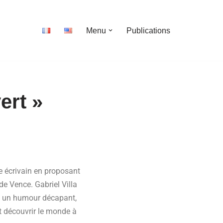
Menu
Publications
ert »
re écrivain en proposant
e Vence. Gabriel Villa
ec un humour décapant,
t découvrir le monde à